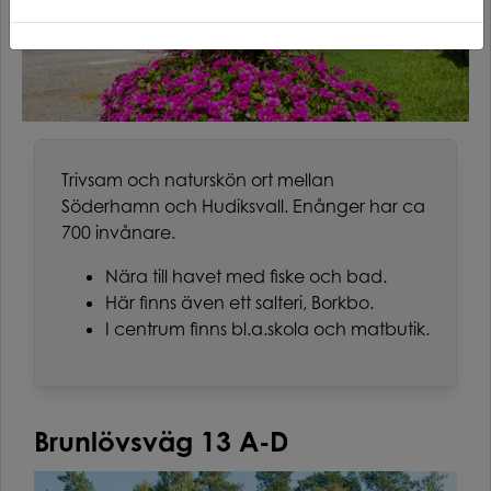
Trivsam och naturskön ort mellan
Söderhamn och Hudiksvall. Enånger har ca
700 invånare.
Nära till havet med fiske och bad.
Här finns även ett salteri, Borkbo.
I centrum finns bl.a.skola och matbutik.
Brunlövsväg 13 A-D