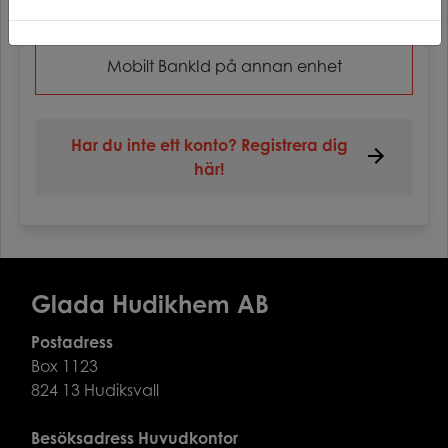
Starta Mobilt BankID
Mobilt BankId på annan enhet
Har du inte ett konto? Registrera dig
här!
Glada Hudikhem AB
Postadress
Box 1123
824 13 Hudiksvall
Besöksadress Huvudkontor