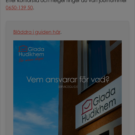
Efter kontorstid och helger ringer du vårt journummer
0650-139 50
.
Bläddra i guiden här
.