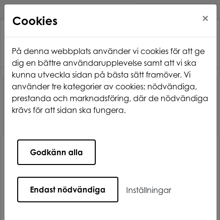
×
Cookies
På denna webbplats använder vi cookies för att ge
dig en bättre användarupplevelse samt att vi ska
kunna utveckla sidan på bästa sätt framöver. Vi
använder tre kategorier av cookies; nödvändiga,
Hem
Att bo hos oss
När du bor hos oss
prestanda och marknadsföring, där de nödvändiga
Vem ansvarar för vad
krävs för att sidan ska fungera.
Vem ansvarar för vad
Godkänn alla
Att förstå ansvarsfördelningen i en
hyresrätt är viktigt både för dig som
Endast nödvändiga
Inställningar
hyresgäst och för oss på Glada
Hudikhem. Genom att förstå vilka