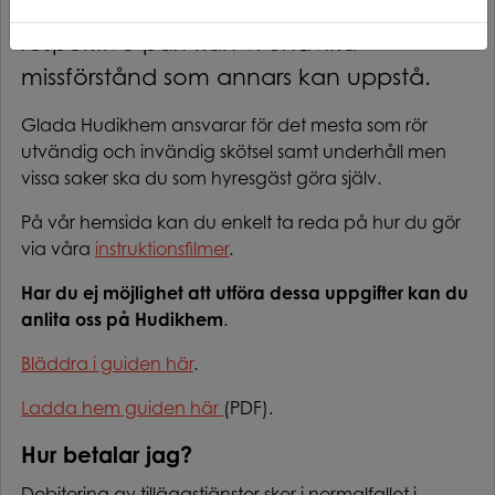
skyldigheter och rättigheter som vilar på
respektive part kan vi undvika
missförstånd som annars kan uppstå.
Glada Hudikhem ansvarar för det mesta som rör
utvändig och invändig skötsel samt underhåll men
vissa saker ska du som hyresgäst göra själv.
På vår hemsida kan du enkelt ta reda på hur du gör
via våra
instruktionsfilmer
.
Har du ej möjlighet att utföra dessa uppgifter kan du
anlita oss på Hudikhem
.
Bläddra i guiden här
.
Ladda hem guiden här
(PDF).
Hur betalar jag?
Debitering av tilläggstjänster sker i normalfallet i