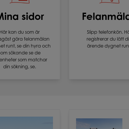
Mina sidor
Felanmäl
Här kan du som är
Slipp telefonkön. H
sgäst göra felanmälan
registrerar du lätt di
t runt, se din hyra och
ärende dygnet run
som sökande se de
enheter som matchar
din sökning, se.