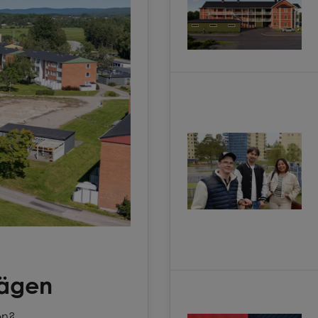
vägen
en?