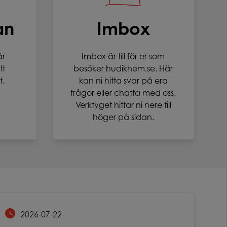
an
Imbox
är
Imbox är till för er som
tt
besöker hudikhem.se. Här
t.
kan ni hitta svar på era
frågor eller chatta med oss.
Verktyget hittar ni nere till
höger på sidan.
2026-07-22