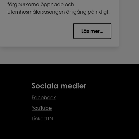
färgburkarna öppnade och
utomhusmålarsäsongen är igång på riktigt.
Läs mer...
Sociala medier
Facebook
YouTube
Linked IN