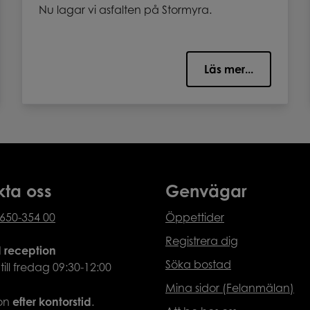
Nu lagar vi asfalten på Stormyra.
Läs mer...
kta oss
Genvägar
650-354 00
Öppettider
Registrera dig
d reception
Söka bostad
ll fredag 09:30-12:00
Mina sidor (Felanmälan)
fon
efter
kontorstid
.