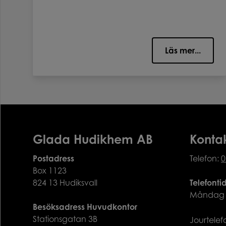
Läs mer...
Glada Hudikhem AB
Konta
Postadress
Telefon:
0
Box 1123
824 13 Hudiksvall
Telefonti
Måndag ti
Besöksadress Huvudkontor
Stationsgatan 3B
Jourtele