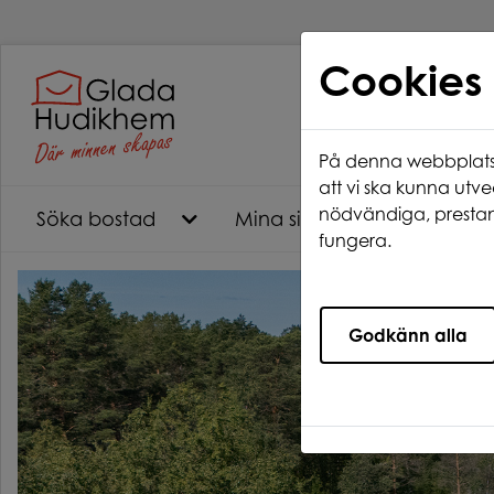
Cookies
På denna webbplats 
att vi ska kunna utve
nödvändiga, prestan
Söka bostad
Mina sidor
Ledigt ju
fungera.
Godkänn alla