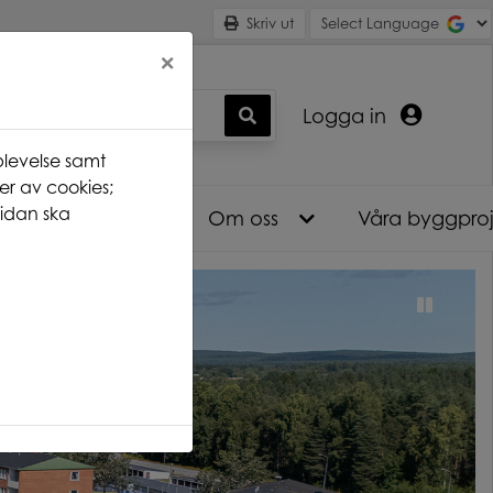
Skriv ut
×
Logga in
levelse samt
er av cookies;
idan ska
Nyhetsarkiv
Om oss
Våra byggpro