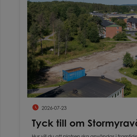
2026-07-23
Tyck till om Stormyra
Hur vill du att platsen ska användas i framtid