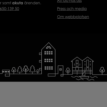
Att bo hos oss
ar samt
akuta
ärenden.
650-139 50
Press och media
Om webbplatsen