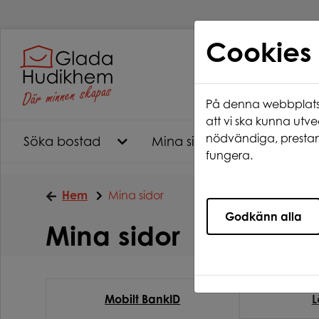
Cookies
På denna webbplats 
att vi ska kunna utve
nödvändiga, prestan
Söka bostad
Mina sidor
Ledigt ju
fungera.
Hem
Mina sidor
Godkänn alla
Mina sidor
Mobilt BankID
L