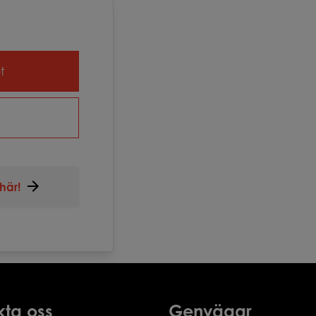
t
här!
kta oss
Genvägar