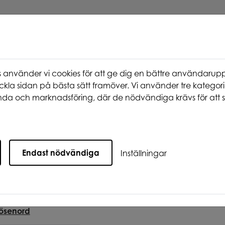
använder vi cookies för att ge dig en bättre användarupp
ckla sidan på bästa sätt framöver. Vi använder tre kategori
da och marknadsföring, där de nödvändiga krävs för att s
st nu
Våra områden
Att bo hos oss
Endast nödvändiga
Inställningar
ösenord