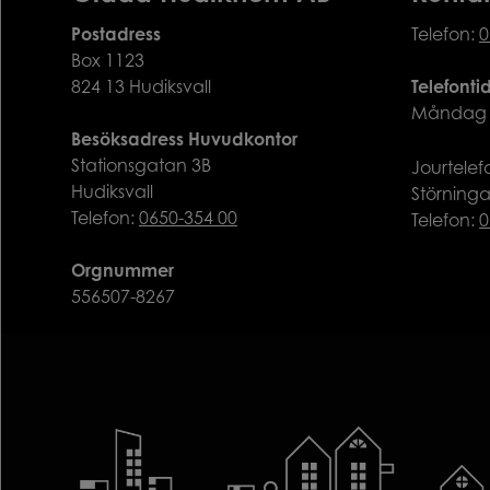
Postadress
Telefon:
0
Box 1123
824 13 Hudiksvall
Telefonti
Måndag ti
Besöksadress Huvudkontor
Stationsgatan 3B
Jourtele
Hudiksvall
Störning
Telefon:
0650-354 00
Telefon:
0
Orgnummer
556507-8267