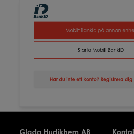
Mobilt BankId på annan enhe
Starta Mobilt BankID
Har du inte ett konto? Registrera dig 
Glada Hudikhem AB
Konta