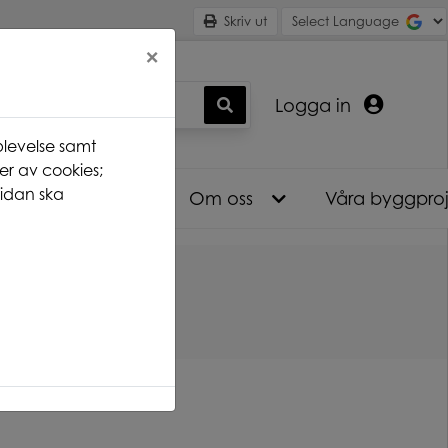
Skriv ut
×
Logga in
levelse samt
er av cookies;
idan ska
Nyhetsarkiv
Om oss
Våra byggpro