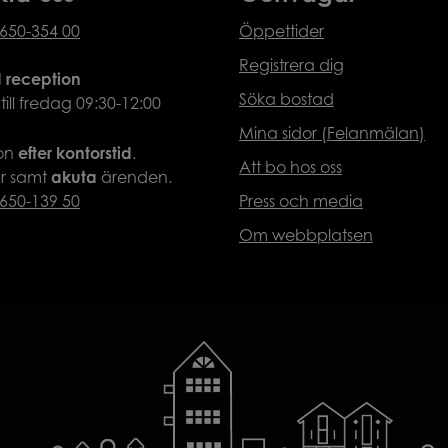
650-354 00
Öppettider
Registrera dig
d reception
Söka bostad
ll fredag 09:30-12:00
Mina sidor (Felanmälan)
fon
efter
kontorstid
.
Att bo hos oss
ar samt
akuta
ärenden.
650-139 50
Press och media
Om webbplatsen