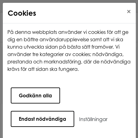
×
Cookies
På denna webbplats använder vi cookies för att ge
dig en bättre användarupplevelse samt att vi ska
kunna utveckla sidan på bästa sätt framöver. Vi
använder tre kategorier av cookies; nödvändiga,
Hem
Nyhetsarkiv
prestanda och marknadsföring, där de nödvändiga
Ny plats för information om branden på
krävs för att sidan ska fungera.
Stormyravägen
Ny plats för information om
Godkänn alla
branden på Stormyravägen
Endast nödvändiga
Inställningar
Vi har nu flyttat informationen kring branden på
Stormyravägen hit
.