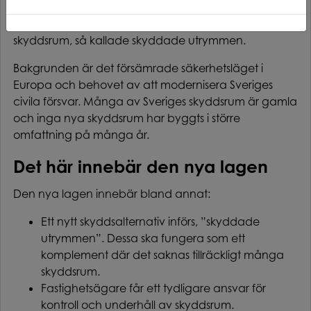
ansvar för fastighetsägare och kommuner samt
införandet av ett nytt komplement till traditionella
skyddsrum, så kallade skyddade utrymmen.
Bakgrunden är det försämrade säkerhetsläget i
Europa och behovet av att modernisera Sveriges
civila försvar. Många av Sveriges skyddsrum är gamla
och inga nya skyddsrum har byggts i större
omfattning på många år.
Det här innebär den nya lagen
Den nya lagen innebär bland annat:
Ett nytt skyddsalternativ införs, ”skyddade
utrymmen”. Dessa ska fungera som ett
komplement där det saknas tillräckligt många
skyddsrum.
Fastighetsägare får ett tydligare ansvar för
kontroll och underhåll av skyddsrum.