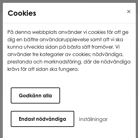
×
Cookies
På denna webbplats använder vi cookies för att ge
dig en bättre användarupplevelse samt att vi ska
kunna utveckla sidan på bästa sätt framöver. Vi
använder tre kategorier av cookies; nödvändiga,
Hem
Nyhetsarkiv
prestanda och marknadsföring, där de nödvändiga
Ny lag om skyddsrum börjar gälla 1 juni
krävs för att sidan ska fungera.
Ny lag om skyddsrum börjar gälla
1 juni
Godkänn alla
Den 1 juni 2026 träder en ny svensk lag om skyddsrum
och skyddade utrymmen i kraft. Syftet är att stärka
Endast nödvändiga
Inställningar
skyddet för civilbefolkningen vid krig eller höjd
beredskap. Lagen innebär bland annat tydligare