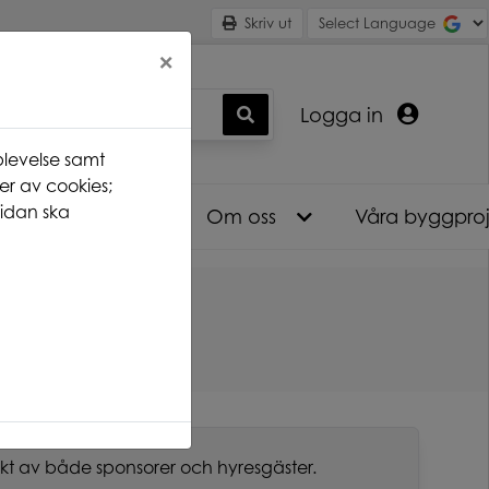
Skriv ut
×
Logga in
levelse samt
er av cookies;
idan ska
Nyhetsarkiv
Om oss
Våra byggpro
kt av både sponsorer och hyresgäster.