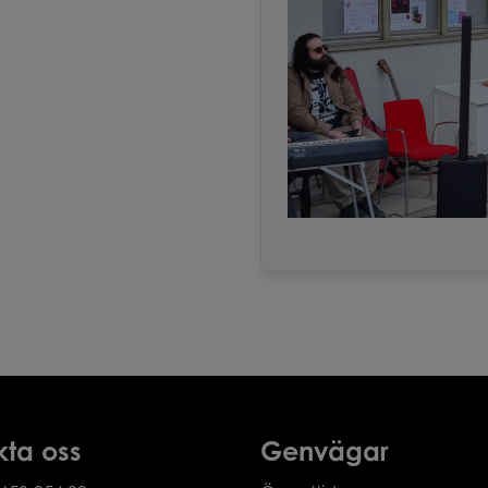
kta oss
Genvägar