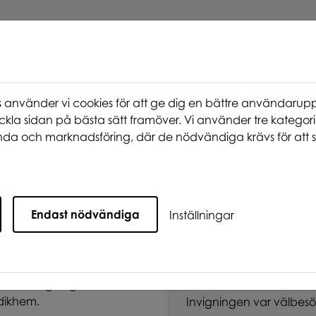
använder vi cookies för att ge dig en bättre användarupp
ckla sidan på bästa sätt framöver. Vi använder tre kategori
da och marknadsföring, där de nödvändiga krävs för att s
st nu
Våra områden
Att bo hos oss
gheter
Endast nödvändiga
Inställningar
tligheter
nden, invigningstalade
dikhem.
Invigningen var välbesö