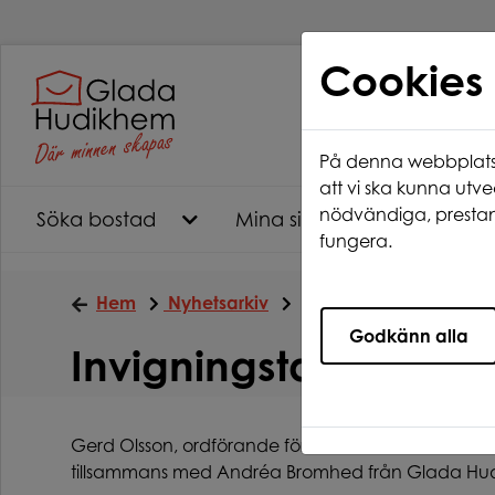
Cookies
På denna webbplats 
att vi ska kunna utve
nödvändiga, prestan
Söka bostad
Mina sidor
Ledigt ju
fungera.
Hem
Nyhetsarkiv
Invigningstal och festli
Godkänn alla
Invigningstal och fes
Gerd Olsson, ordförande för Kultur och Fritidsnäm
tillsammans med Andréa Bromhed från Glada Hu